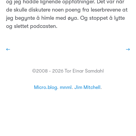
og jeg hadde lignende oppfatninger. Det var når
de skulle diskutere noen poeng fra leserbrevene at
jeg begynte å himle med øya. Og stoppet å lytte
og slettet podcasten.
←
→
©2008 - 2026 Tor Einar Samdahl
Micro.blog
.
mnml
.
Jim Mitchell
.