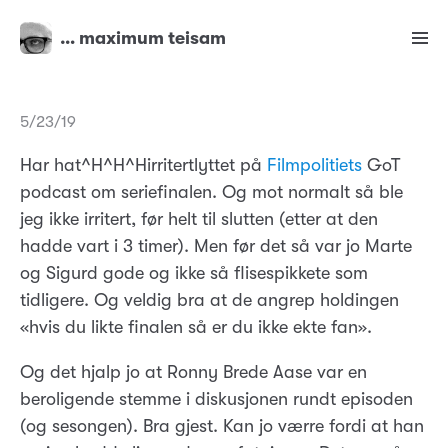
… maximum teisam
5/23/19
Har hat^H^H^Hirritertlyttet på
Filmpolitiets
GoT
podcast om seriefinalen. Og mot normalt så ble
jeg ikke irritert, før helt til slutten (etter at den
hadde vart i 3 timer). Men før det så var jo Marte
og Sigurd gode og ikke så flisespikkete som
tidligere. Og veldig bra at de angrep holdingen
«hvis du likte finalen så er du ikke ekte fan».
Og det hjalp jo at Ronny Brede Aase var en
beroligende stemme i diskusjonen rundt episoden
(og sesongen). Bra gjest. Kan jo værre fordi at han