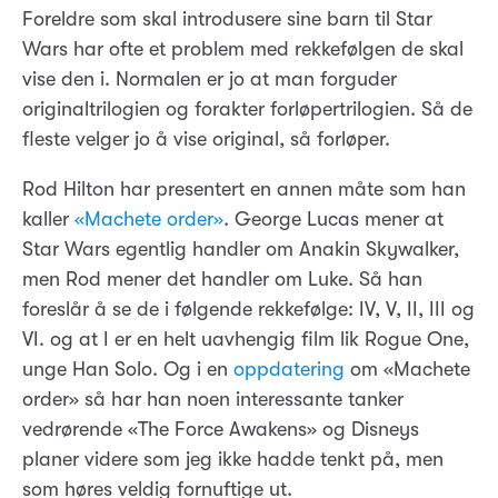
Foreldre som skal introdusere sine barn til Star
Wars har ofte et problem med rekkefølgen de skal
vise den i. Normalen er jo at man forguder
originaltrilogien og forakter forløpertrilogien. Så de
fleste velger jo å vise original, så forløper.
Rod Hilton har presentert en annen måte som han
kaller
«Machete order»
. George Lucas mener at
Star Wars egentlig handler om Anakin Skywalker,
men Rod mener det handler om Luke. Så han
foreslår å se de i følgende rekkefølge: IV, V, II, III og
VI. og at I er en helt uavhengig film lik Rogue One,
unge Han Solo. Og i en
oppdatering
om «Machete
order» så har han noen interessante tanker
vedrørende «The Force Awakens» og Disneys
planer videre som jeg ikke hadde tenkt på, men
som høres veldig fornuftige ut.