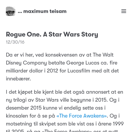
… maximum teisam
Rogue One. A Star Wars Story
12/30/16
Da er vi her, ved konsekvensen av at The Walt
Disney Company betalte George Lucas ca. fire
milliarder dollar i 2012 for Lucasfilm med alt det
innebærer.
I det kjøpet ble kjent ble det også annonsert at en
ny trilogi av Star Wars ville begynne i 2015. Og i
desember 2015 kunne vi endelig sette oss i
kinosalen for å se på
«The Force Awakens»
. Og i
motsetning til skvipet som ble vist oss i årene 1999
til 2005, så ga «The Force Awakens» oss et nytt