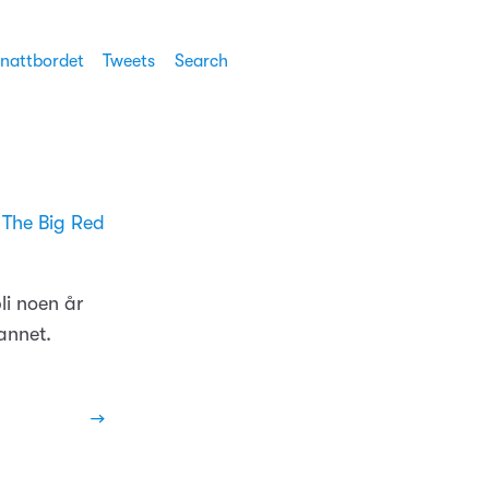
 nattbordet
Tweets
Search
å
The Big Red
li noen år
 annet.
→