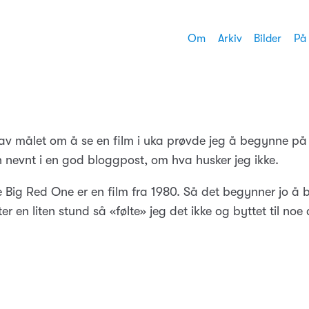
Om
Arkiv
Bilder
På
av målet om å se en film i uka prøvde jeg å begynne p
n nevnt i en god bloggpost, om hva husker jeg ikke.
 Big Red One er en film fra 1980. Så det begynner jo å b
ter en liten stund så «følte» jeg det ikke og byttet til noe