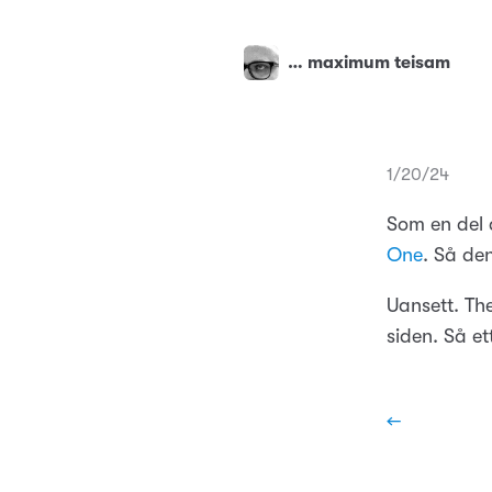
… maximum teisam
1/20/24
Som en del 
One
. Så de
Uansett. The
siden. Så et
←