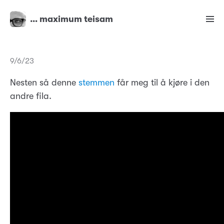
… maximum teisam
9/6/23
Nesten så denne
stemmen
får meg til å kjøre i den
andre fila.