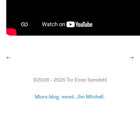
←
→
©2008 - 2026 Tor Einar Samdahl
Micro.blog
.
mnml
.
Jim Mitchell
.