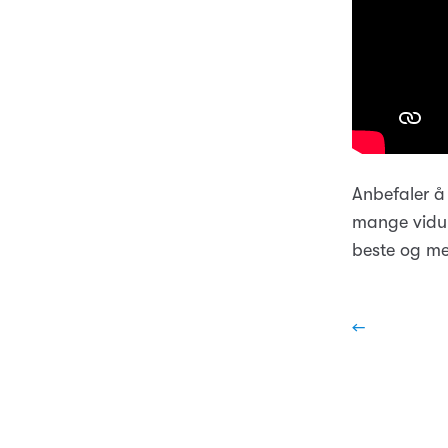
Anbefaler å
mange vidun
beste og me
←