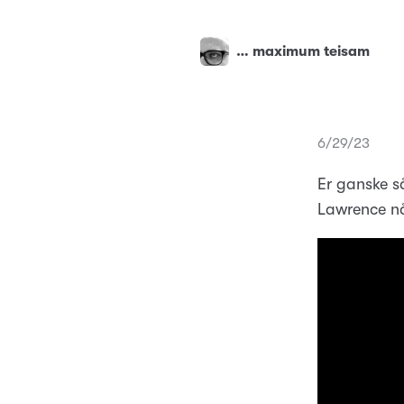
… maximum teisam
6/29/23
Er ganske s
Lawrence nå