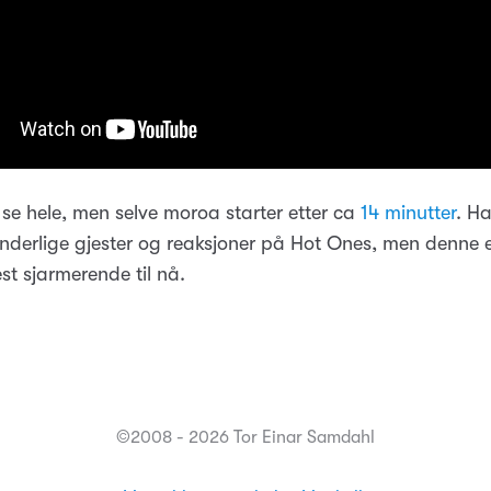
 se hele, men selve moroa starter etter ca
14 minutter
. H
derlige gjester og reaksjoner på Hot Ones, men denne 
st sjarmerende til nå.
©2008 - 2026 Tor Einar Samdahl