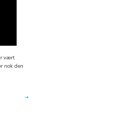
ar vært
er nok den
→