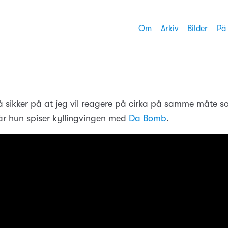
Om
Arkiv
Bilder
På
å sikker på at jeg vil reagere på cirka på samme måte s
r hun spiser kyllingvingen med
Da Bomb
.