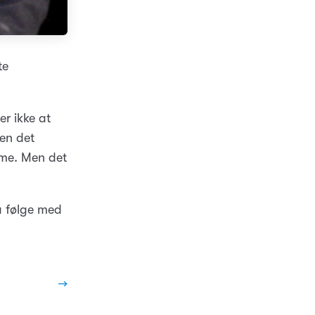
te
er ikke at
en det
sme. Men det
 å følge med
→