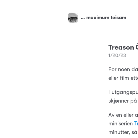
… maximum teisam
Treason 
1/20/23
For noen dag
eller film e
I utgangspun
skjønner på 
Av en eller
miniserien
T
minutter, så