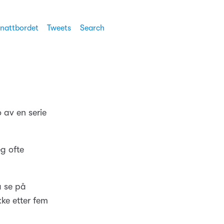
 nattbordet
Tweets
Search
 av en serie
eg ofte
å se på
kke etter fem