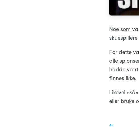
Noe som var
skuespiller
For dette va
alle spionse
hadde vært 
finnes ikke.
Likevel «så»
eller bruke 
←