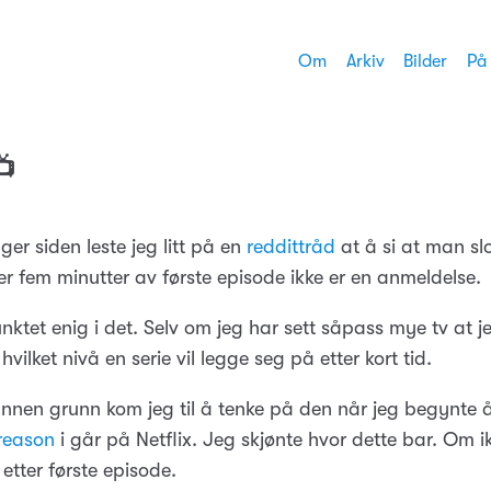
Om
Arkiv
Bilder
På
📺
er siden leste jeg litt på en
reddittråd
at å si at man slo
tter fem minutter av første episode ikke er en anmeldelse.
ktet enig i det. Selv om jeg har sett såpass mye tv at j
hvilket nivå en serie vil legge seg på etter kort tid.
 annen grunn kom jeg til å tenke på den når jeg begynte 
reason
i går på Netflix. Jeg skjønte hvor dette bar. Om i
 etter første episode.