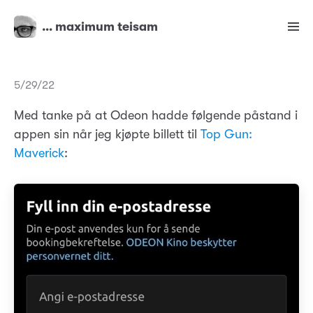
… maximum teisam
5/29/22
Med tanke på at Odeon hadde følgende påstand i
appen sin når jeg kjøpte billett til
Top Gun:
Maverick
: