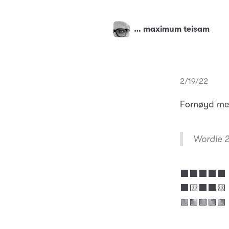
… maximum teisam
2/19/22
Fornøyd med
Wordle 2
⬛⬛⬛⬛⬛
⬛🟨⬛⬛🟨
🟩🟩🟩🟩🟩