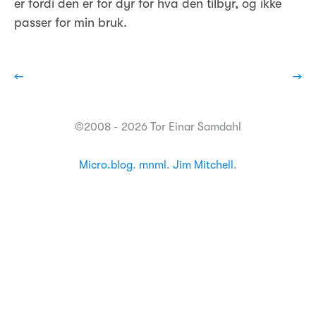
er fordi den er for dyr for hva den tilbyr, og ikke
passer for min bruk.
←
→
©2008 - 2026 Tor Einar Samdahl
Micro.blog
.
mnml
.
Jim Mitchell
.