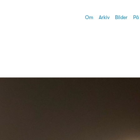
Om
Arkiv
Bilder
På