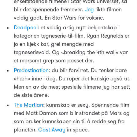
enkeltstående filmene i Star Wars universet, så
blir det spennende fremover.
Jeg
likte filmen
veldig godt. En Star Wars for voksne.
Deadpool
: et veldig artig nytt bekjentskap i
kategorien tegneserie-til-film. Ryan Reynolds er
jo en kjekk kar, grei mengde med
tegneserievold. Og «breaking the 4th wall» var
et morsomt grep som passet der.
Predestination
: du blir forvirret. Du tenker bare
«hæh» inne i deg. Du roper det kanskje også ut.
Men en av de mest spesielle filmene jeg har sett
de siste årene.
The Martian
: kunnskap er sexy. Spennende film
med Matt Damon som blir strandet på Mars og
som bruker kunnskapen sin til å redde seg fra
planeten.
Cast Away
in space.