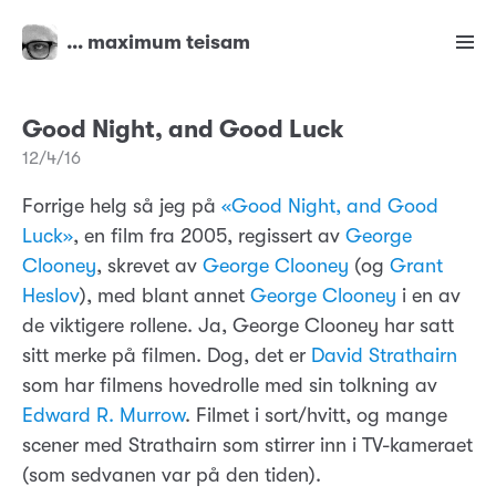
… maximum teisam
Good Night, and Good Luck
12/4/16
Forrige helg så jeg på
«Good Night, and Good
Luck»
, en film fra 2005, regissert av
George
Clooney
, skrevet av
George Clooney
(og
Grant
Heslov
), med blant annet
George Clooney
i en av
de viktigere rollene. Ja, George Clooney har satt
sitt merke på filmen. Dog, det er
David Strathairn
som har filmens hovedrolle med sin tolkning av
Edward R. Murrow
. Filmet i sort/hvitt, og mange
scener med Strathairn som stirrer inn i TV-kameraet
(som sedvanen var på den tiden).