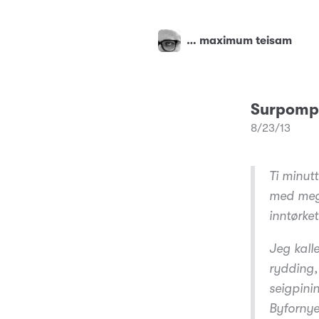
… maximum teisam
Surpomper
8/23/13
Ti minut
med meg k
inntørke
Jeg kall
rydding,
seigpini
Byfornyel