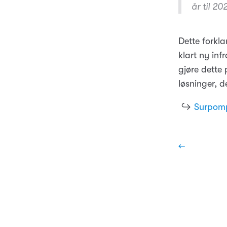
år til 20
Dette forkla
klart ny inf
gjøre dette
løsninger, 
↪
Surpomp
←