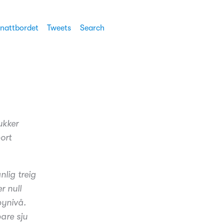
 nattbordet
Tweets
Search
ukker
ort
nlig treig
r null
bynivå.
bare sju