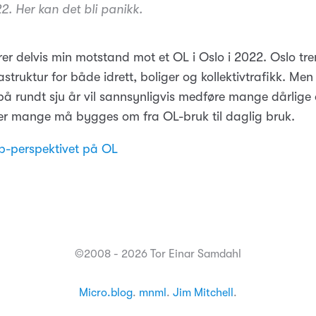
22. Her kan det bli panikk.
rer delvis min motstand mot et OL i Oslo i 2022. Oslo tre
rastruktur for både idrett, boliger og kollektivtrafikk. Men
 på rundt sju år vil sannsynligvis medføre mange dårlige
der mange må bygges om fra OL-bruk til daglig bruk.
-perspektivet på OL
©2008 - 2026 Tor Einar Samdahl
Micro.blog
.
mnml
.
Jim Mitchell
.