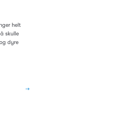
nger helt
 å skulle
 og dyre
→