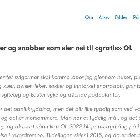
Om
Arkiv
Bilder
På
 og snobber som sier nei til «gratis» OL
ter før svigermor skal komme løper jeg gjennom huset, pl
lær, aviser, leker, sokker og inntørket snørrpapir, gnir b
t syltetøy og kaster syke og døende potteplanter.
er det panikkrydding, men det blir like ryddig som ved va
 og det er morsommere. Man har et tydelig mål, og det e
ng, og akkurat sånn kan OL 2022 bli panikkrydding på 
se i rekordtempo. Tildelingen skjer i 2015, og da er det 