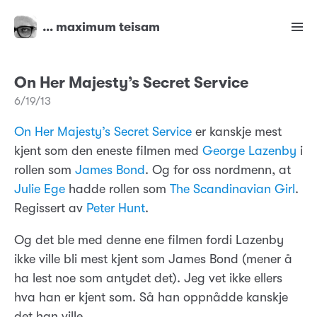
… maximum teisam
On Her Majesty’s Secret Service
6/19/13
On Her Majesty’s Secret Service
er kanskje mest
kjent som den eneste filmen med
George Lazenby
i
rollen som
James Bond
. Og for oss nordmenn, at
Julie Ege
hadde rollen som
The Scandinavian Girl
.
Regissert av
Peter Hunt
.
Og det ble med denne ene filmen fordi Lazenby
ikke ville bli mest kjent som James Bond (mener å
ha lest noe som antydet det). Jeg vet ikke ellers
hva han er kjent som. Så han oppnådde kanskje
det han ville.