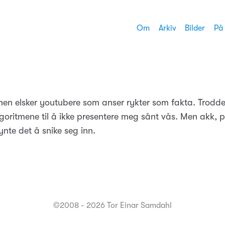
Om
Arkiv
Bilder
På
hen elsker youtubere som anser rykter som fakta. Trodd
goritmene til å ikke presentere meg sånt vås. Men akk, p
nte det å snike seg inn.
©2008 - 2026 Tor Einar Samdahl