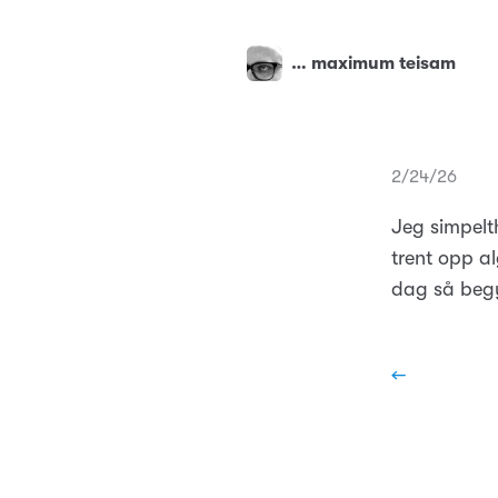
… maximum teisam
2/24/26
Jeg simpelt
trent opp al
dag så begy
←