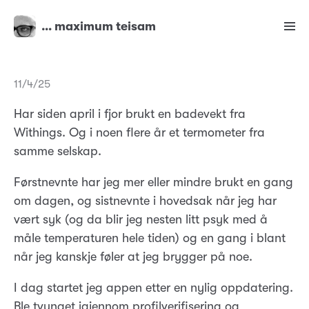
… maximum teisam
11/4/25
Har siden april i fjor brukt en badevekt fra
Withings. Og i noen flere år et termometer fra
samme selskap.
Førstnevnte har jeg mer eller mindre brukt en gang
om dagen, og sistnevnte i hovedsak når jeg har
vært syk (og da blir jeg nesten litt psyk med å
måle temperaturen hele tiden) og en gang i blant
når jeg kanskje føler at jeg brygger på noe.
I dag startet jeg appen etter en nylig oppdatering.
Ble tvunget igjennom profilverifisering og