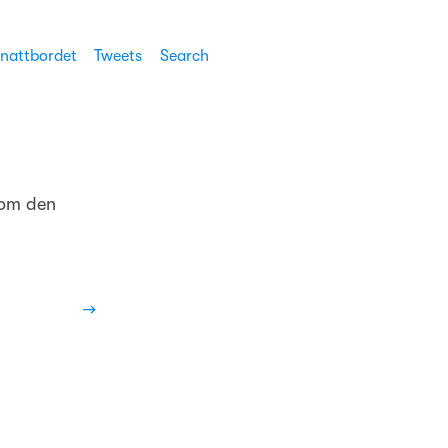
 nattbordet
Tweets
Search
som den
→