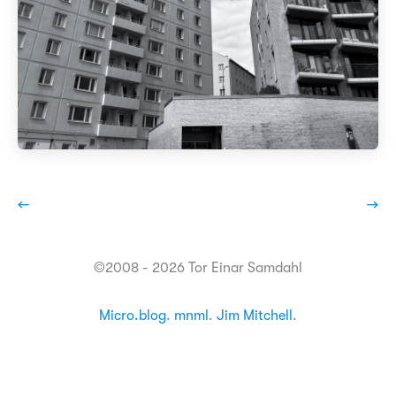
←
→
©2008 - 2026 Tor Einar Samdahl
Micro.blog
.
mnml
.
Jim Mitchell
.