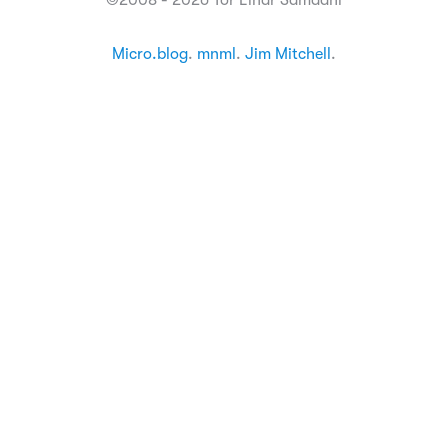
©2008 - 2026 Tor Einar Samdahl
Micro.blog
.
mnml
.
Jim Mitchell
.