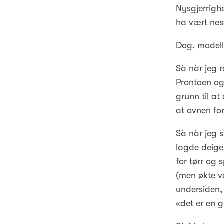
Nysgjerrighe
ha vært nest
Dog, modelle
Så når jeg r
Prontoen og
grunn til at
at ovnen for
Så når jeg s
lagde deigen
for tørr og 
(men økte v
undersiden, 
«det er en g