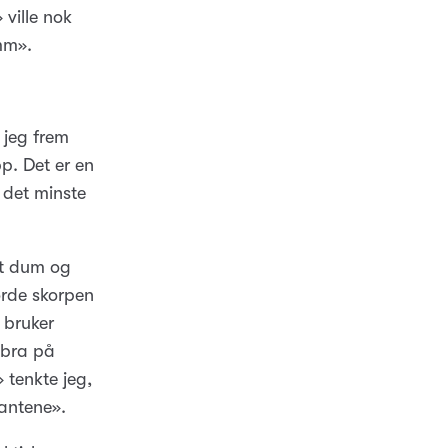
 ville nok
mm».
t jeg frem
p. Det er en
i det minste
itt dum og
jorde skorpen
 bruker
 bra på
 tenkte jeg,
rantene».