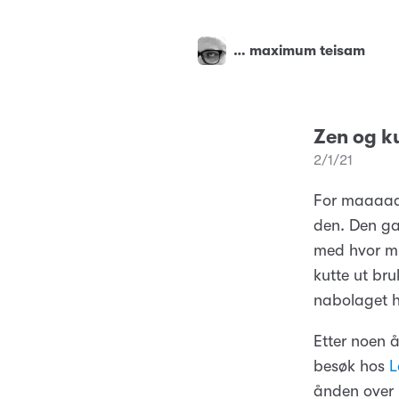
… maximum teisam
Zen og k
2/1/21
For maaaaa
den. Den ga
med hvor my
kutte ut br
nabolaget h
Etter noen å
besøk hos
L
ånden over 