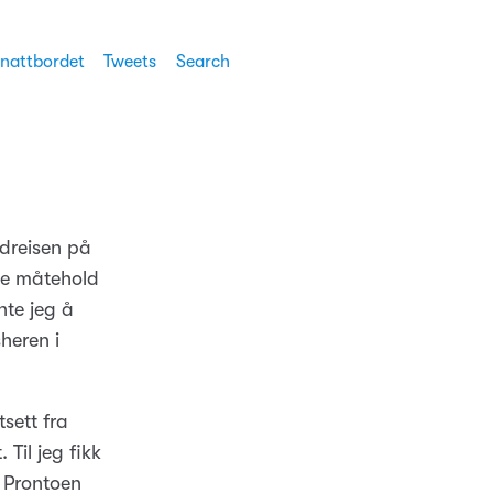
 nattbordet
Tweets
Search
t dreisen på
se måtehold
nte jeg å
heren i
sett fra
 Til jeg fikk
 Prontoen