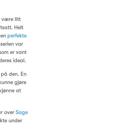
være litt
satt. Helt
 den
perfekte
serien var
 som er vant
deres ideal.
l på den. En
 kunne gjøre
skjønne at
ar over
Sage
ukte under