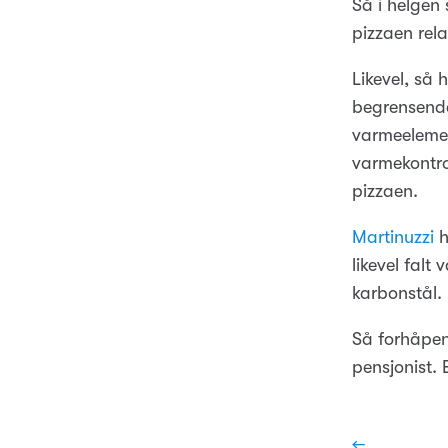
Så i helgen
pizzaen rela
Likevel, så 
begrensende
varmeelemen
varmekontrol
pizzaen.
Martinuzzi
h
likevel falt
karbonstål.
Så forhåpent
pensjonist. 
←