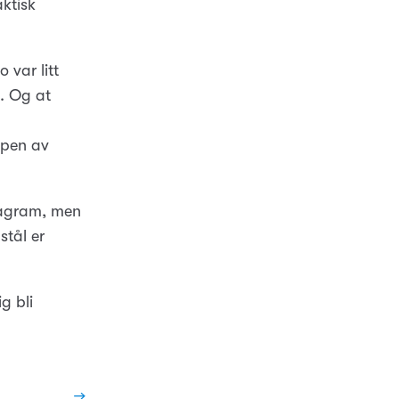
ktisk
 var litt
. Og at
ppen av
tagram, men
stål er
g bli
→