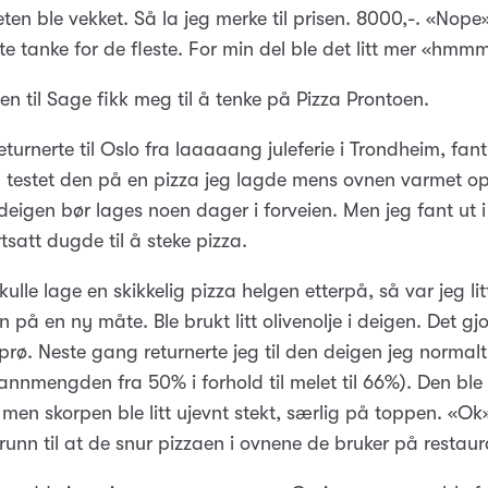
ten ble vekket. Så la jeg merke til prisen. 8000,-. «Nope»
e tanke for de fleste. For min del ble det litt mer «hmm
n til Sage fikk meg til å tenke på Pizza Prontoen.
eturnerte til Oslo fra laaaaang juleferie i Trondheim, fan
 testet den på en pizza jeg lagde mens ovnen varmet op
 deigen bør lages noen dager i forveien. Men jeg fant ut 
tsatt dugde til å steke pizza.
kulle lage en skikkelig pizza helgen etterpå, så var jeg l
 på en ny måte. Ble brukt litt olivenolje i deigen. Det g
sprø. Neste gang returnerte jeg til den deigen jeg normalt
annmengden fra 50% i forhold til melet til 66%). Den ble
men skorpen ble litt ujevnt stekt, særlig på toppen. «Ok»
runn til at de snur pizzaen i ovnene de bruker på restau