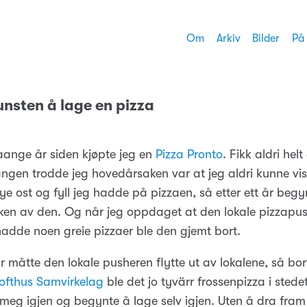
Om
Arkiv
Bilder
På
unsten å lage en pizza
ange år siden kjøpte jeg en
Pizza Pronto
. Fikk aldri hel
ngen trodde jeg hovedårsaken var at jeg aldri kunne vi
e ost og fyll jeg hadde på pizzaen, så etter ett år begy
uken av den. Og når jeg oppdaget at den lokale pizzapus
adde noen greie pizzaer ble den gjemt bort.
r måtte den lokale pusheren flytte ut av lokalene, så bort
ofthus Samvirkelag
ble det jo tyvärr frossenpizza i stedet.
meg igjen og begynte å lage selv igjen. Uten å dra fram