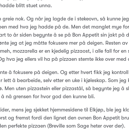
hadde blitt stuet unna.
 greie nok. Og når jeg lagde de i stekeovn, så kunne jeg 
pen med hva jeg hadde på de. Men det manglet mye fort
snart to år siden begynte å se på Bon Appetit sin jakt på
jønte jeg at jeg måtte fokusere mer på deigen. Resten av 
eh, mozzarella er en kjedelig pizzaost, i alle fall for en
 Og hva jeg ellers vil ha på pizzaen stemte ikke over med 
te å fokusere på deigen. Og etter hvert fikk jeg kontrol
 lett å bearbeide, selv etter en uke i kjøleskap. Som jeg
. Men uten pizzastein eller pizzastål, så begynte jeg å 
 å nå grensen for hvor god den kunne bli.
ider, mens jeg sjekket hjemmesidene til Elkjøp, ble jeg kl
ørst og fremst fordi den lignet den ovnen Bon Appetit br
den perfekte pizzaen (Breville som Sage heter over der).