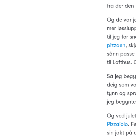
fra der den 
Og de var jo
mer løsslup
til jeg for 
pizzaen
, sk
sånn passe m
til Lofthus.
Så jeg begyn
deig som var
tynn og sprø
jeg begynte
Og ved julet
Pizzaiolo
. F
sin jakt på 