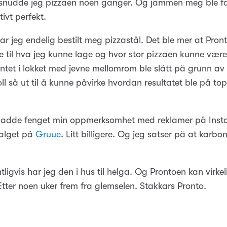
 snudde jeg pizzaen noen ganger. Og jammen meg ble fa
tivt perfekt.
har jeg endelig bestilt meg pizzastål. Det ble mer at Pronto
 til hva jeg kunne lage og hvor stor pizzaen kunne være
tet i lokket med jevne mellomrom ble slått på grunn av
l så ut til å kunne påvirke hvordan resultatet ble på to
adde fenget min oppmerksomhet med reklamer på Ins
 valget på
Gruue
. Litt billigere. Og jeg satser på at karbon
ligvis har jeg den i hus til helga. Og Prontoen kan virkeli
Etter noen uker frem fra glemselen. Stakkars Pronto.