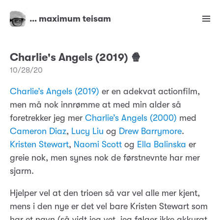
… maximum teisam
Charlie's Angels (2019) 🍿
10/28/20
Charlie’s Angels (2019)
er en adekvat actionfilm,
men må nok innrømme at med min alder så
foretrekker jeg mer
Charlie’s Angels (2000)
med
Cameron Diaz
,
Lucy Liu
og
Drew Barrymore
.
Kristen Stewart
,
Naomi Scott
og
Ella Balinska
er
greie nok, men synes nok de førstnevnte har mer
sjarm.
Hjelper vel at den trioen så var vel alle mer kjent,
mens i den nye er det vel bare Kristen Stewart som
har et navn (så vidt jeg vet, jeg følger ikke akkurat