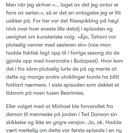
Men når jeg skriver «… laget av det jeg antar er
fans av serien.», så er det en antagelse jeg er litt
usikker på. For her var det flisespikking på høyt
nivå over hver eneste lille detalj i episoden og
uenighet om kunsteriske valg. «Åja, Tahani var
plutselig venner med søsteren sin» (noe man
hadde faktisk lagt opp til i forrige sesong da de
gjorde opp med hverandre i Budapest). Hvor kom
det i fra sånn plutselig lurte de på og mente at
dette og mange andre utviklinger burde ha blitt
forklart nærmere. I siste episoden som dekket et
tidsrom på noen tusen Bearimies.
Eller valget med at Michael ble forvandlet fra
demon til menneske på jorden i Ted Danson sin
skikkelse og ikke en yngre versjon. Ja, ok. Hadde
vært merkelig om dette var første episode i en ny