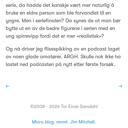
serie, da hadde det kanskje vært mer naturlig å
bruke en eldre person som ble forvandlet til en
yngre. Men i seriefinalen? Da synes de at man bør
bytte ut en av de bedre figurene i serien med en
ung spirrevipp fordi det er mer «realistisk»?
Og nå driver jeg flisespikking av en podcast laget
av noen glade amatører. ARGH. Skulle nok ikke ha
lastet ned podcasten på nytt etter første forsøk.
←
→
©2008 - 2026 Tor Einar Samdahl
Micro.blog
.
mnml
.
Jim Mitchell
.