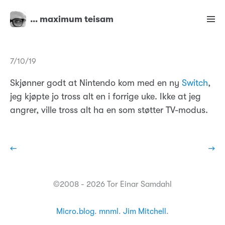
… maximum teisam
7/10/19
Skjønner godt at Nintendo kom med en ny
Switch
,
jeg kjøpte jo tross alt en i forrige uke. Ikke at jeg
angrer, ville tross alt ha en som støtter TV-modus.
←
→
©2008 - 2026 Tor Einar Samdahl
Micro.blog
.
mnml
.
Jim Mitchell
.