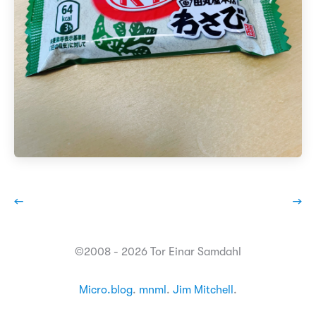
←
→
©2008 - 2026 Tor Einar Samdahl
Micro.blog
.
mnml
.
Jim Mitchell
.