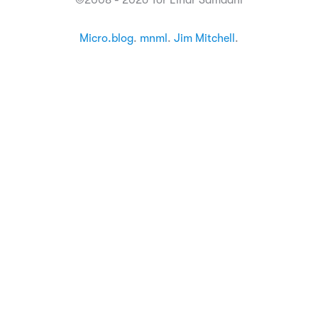
©2008 - 2026 Tor Einar Samdahl
Micro.blog
.
mnml
.
Jim Mitchell
.