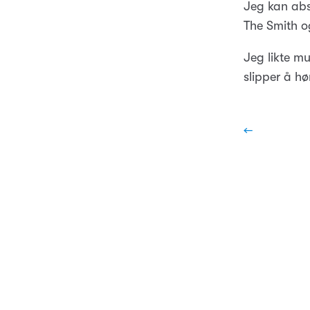
Jeg kan abso
The Smith o
Jeg likte m
slipper å h
←