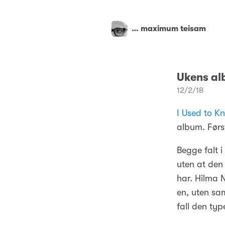
… maximum teisam
Ukens a
12/2/18
I Used to K
album. Først
Begge falt i
uten at den
har. Hilma N
en, uten sam
fall den typ