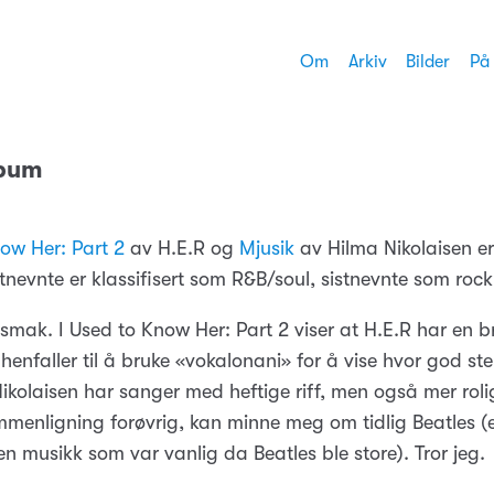
Om
Arkiv
Bilder
På
lbum
now Her: Part 2
av H.E.R og
Mjusik
av Hilma Nikolaisen er
nevnte er klassifisert som R&B/soul, sistnevnte som rock
 smak. I Used to Know Her: Part 2 viser at H.E.R har en 
 henfaller til å bruke «vokalonani» for å vise hvor god 
ikolaisen har sanger med heftige riff, men også mer roli
menligning forøvrig, kan minne meg om tidlig Beatles (ell
en musikk som var vanlig da Beatles ble store). Tror jeg.