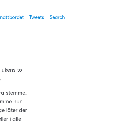
 nattbordet
Tweets
Search
 ukens to
.
bra stemme,
stemme hun
ge låter der
er i alle