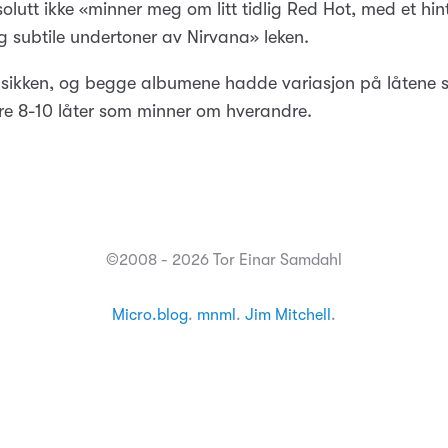
lutt ikke «minner meg om litt tidlig Red Hot, med et hint
g subtile undertoner av Nirvana» leken.
usikken, og begge albumene hadde variasjon på låtene s
øre 8-10 låter som minner om hverandre.
©2008 - 2026 Tor Einar Samdahl
Micro.blog
.
mnml
.
Jim Mitchell
.