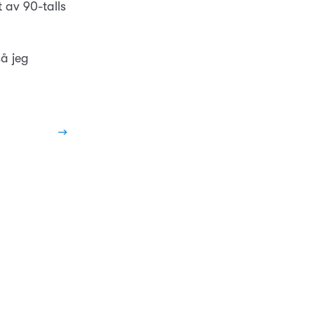
 av 90-talls
å jeg
→