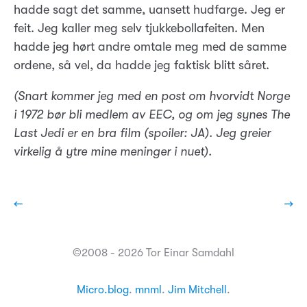
hadde sagt det samme, uansett hudfarge. Jeg er
feit. Jeg kaller meg selv tjukkebollafeiten. Men
hadde jeg hørt andre omtale meg med de samme
ordene, så vel, da hadde jeg faktisk blitt såret.
(Snart kommer jeg med en post om hvorvidt Norge
i 1972 bør bli medlem av EEC, og om jeg synes The
Last Jedi er en bra film (spoiler: JA). Jeg greier
virkelig å ytre mine meninger i nuet).
←
→
©2008 - 2026 Tor Einar Samdahl
Micro.blog
.
mnml
.
Jim Mitchell
.