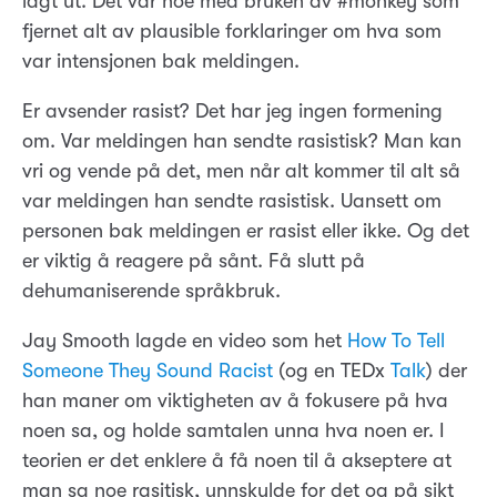
lagt ut. Det var noe med bruken av #monkey som
fjernet alt av plausible forklaringer om hva som
var intensjonen bak meldingen.
Er avsender rasist? Det har jeg ingen formening
om. Var meldingen han sendte rasistisk? Man kan
vri og vende på det, men når alt kommer til alt så
var meldingen han sendte rasistisk. Uansett om
personen bak meldingen er rasist eller ikke. Og det
er viktig å reagere på sånt. Få slutt på
dehumaniserende språkbruk.
Jay Smooth lagde en video som het
How To Tell
Someone They Sound Racist
(og en TEDx
Talk
) der
han maner om viktigheten av å fokusere på hva
noen sa, og holde samtalen unna hva noen er. I
teorien er det enklere å få noen til å akseptere at
man sa noe rasitisk, unnskylde for det og på sikt