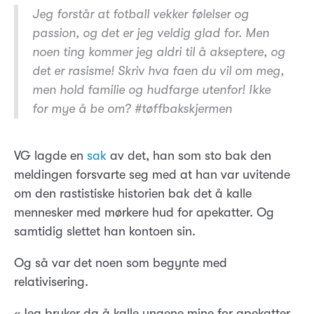
Jeg forstår at fotball vekker følelser og
passion, og det er jeg veldig glad for. Men
noen ting kommer jeg aldri til å akseptere, og
det er rasisme! Skriv hva faen du vil om meg,
men hold familie og hudfarge utenfor! Ikke
for mye å be om? #tøffbakskjermen
VG lagde en
sak
av det, han som sto bak den
meldingen forsvarte seg med at han var uvitende
om den rastistiske historien bak det å kalle
mennesker med mørkere hud for apekatter. Og
samtidig slettet han kontoen sin.
Og så var det noen som begynte med
relativisering.
«Jeg bruker da å kalle ungene mine for apekatter