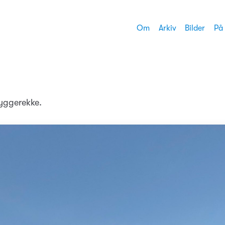
Om
Arkiv
Bilder
På
yggerekke.