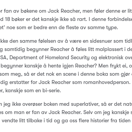
tor fan av bøkene om Jack Reacher, men føler denne er li
d 18 bøker er det kanskje ikke så rart. I denne forbindels
eet’ noe som er bedre enn de fleste av samme type.
kke den samme følelsen av å være en sidesnuer som tidl
og samtidig begynner Reacher å føles litt malplassert i 
SA, Department of Homeland Security og elektronisk ov
 begynner kanskje å hente igjen Reacher? Men frykt ei, 
om meg, så er det nok en scene i denne boka som gjør 
idig erstatter for Jack Reacher som romanhovedperson.
r, kanskje som en bi-serie.
 jeg ikke overøser boken med superlativer, så er det nat
es om man er fan av Jack Reacher. Selv om jeg kanskje s
vendte litt tilbake i tid og ga oss flere historier fra tiden 