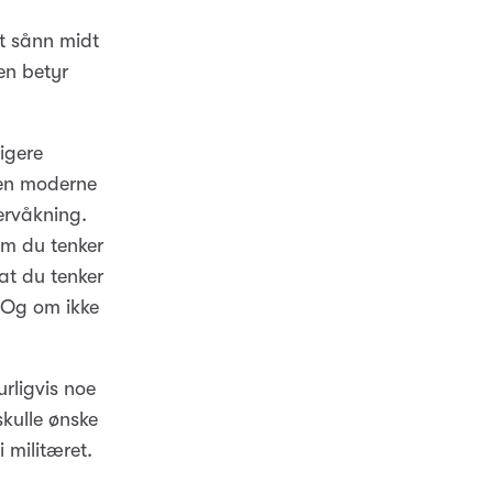
tt sånn midt
en betyr
igere
den moderne
ervåkning.
om du tenker
at du tenker
 Og om ikke
urligvis noe
kulle ønske
i militæret.